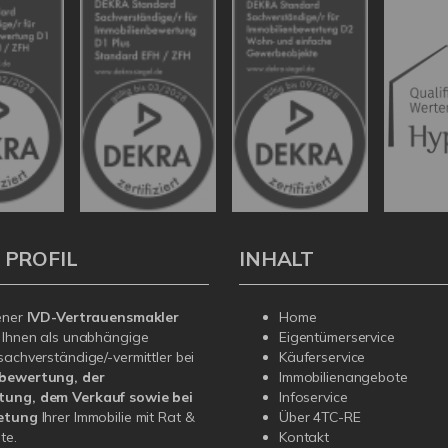
 PROFIL
INHALT
ener
IVD-Vertrauensmakler
Home
 Ihnen als unabhängige
Eigentümerservice
sachverständige/-vermittler bei
Käuferservice
bewertung, der
Immobilienangebote
ung, dem Verkauf sowie bei
Infoservice
etung
Ihrer Immobilie mit Rat &
Über 4TC-RE
te.
Kontakt