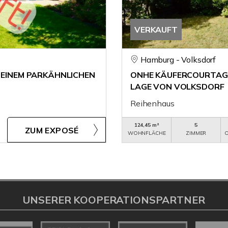
VERKAUFT
Hamburg - Volksdorf
 EINEM PARKÄHNLICHEN
ONHE KÄUFERCOURTAGE
LAGE VON VOLKSDORF
Reihenhaus
124,45 m²
5
ZUM EXPOSÉ
WOHNFLÄCHE
ZIMMER
O
UNSERER KOOPERATIONSPARTNER