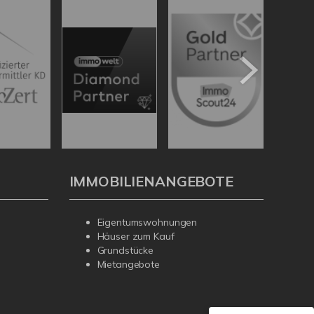
IMMOBILIENANGEBOTE
Kundenbewertungen und Erfahrungen zu
4Tree Capital Real Estate GmbH
Eigentumswohnungen
Häuser zum Kauf
%
100
Grundstücke
SEHR GUT
Mietangebote
Empfehlungen auf
ProvenExpert.com
5,00
/
4,94