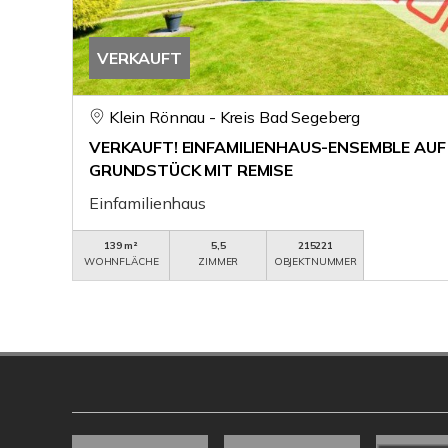
VERKAUFT
Klein Rönnau - Kreis Bad Segeberg
VERKAUFT! EINFAMILIENHAUS-ENSEMBLE AUF
GRUNDSTÜCK MIT REMISE
Einfamilienhaus
139 m²
5,5
215221
WOHNFLÄCHE
ZIMMER
OBJEKTNUMMER