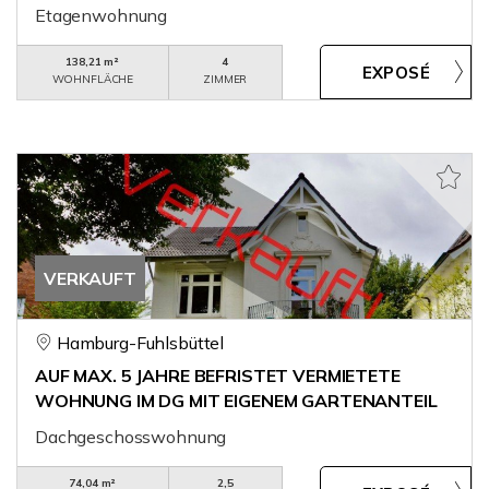
Etagenwohnung
138,21 m²
4
WOHNFLÄCHE
ZIMMER
VERKAUFT
Hamburg-Fuhlsbüttel
AUF MAX. 5 JAHRE BEFRISTET VERMIETETE
WOHNUNG IM DG MIT EIGENEM GARTENANTEIL
Dachgeschosswohnung
74,04 m²
2,5