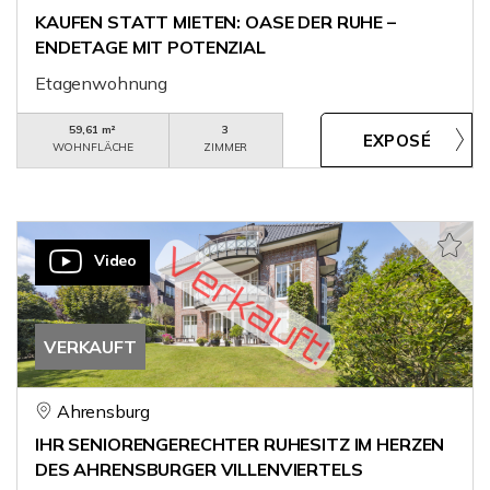
KAUFEN STATT MIETEN: OASE DER RUHE –
ENDETAGE MIT POTENZIAL
Etagenwohnung
59,61 m²
3
WOHNFLÄCHE
ZIMMER
Video
VERKAUFT
Ahrensburg
IHR SENIORENGERECHTER RUHESITZ IM HERZEN
DES AHRENSBURGER VILLENVIERTELS