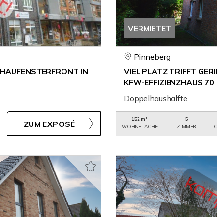
VERMIETET
Pinneberg
CHAUFENSTERFRONT IN
VIEL PLATZ TRIFFT GE
KFW-EFFIZIENZHAUS 70
Doppelhaushälfte
152 m²
5
ZUM EXPOSÉ
WOHNFLÄCHE
ZIMMER
O