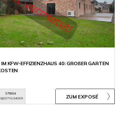
 IM KFW-EFFIZIENZHAUS 40: GROßER GARTEN
NKOSTEN
375554
ZUM EXPOSÉ
BJEKTNUMMER