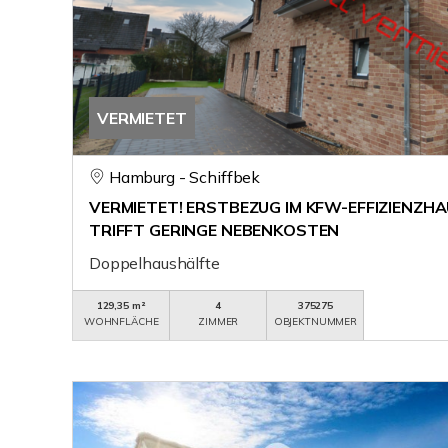
VERMIETET
Hamburg - Schiffbek
VERMIETET! ERSTBEZUG IM KFW-EFFIZIENZH
TRIFFT GERINGE NEBENKOSTEN
Doppelhaushälfte
129,35 m²
4
375275
WOHNFLÄCHE
ZIMMER
OBJEKTNUMMER