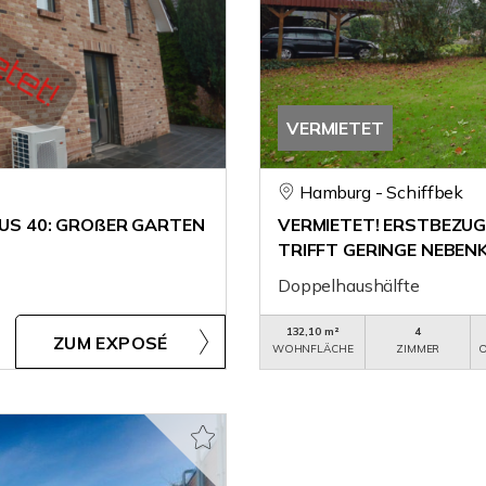
VERMIETET
Hamburg - Schiffbek
AUS 40: GROßER GARTEN
VERMIETET! ERSTBEZUG
TRIFFT GERINGE NEBE
Doppelhaushälfte
132,10 m²
4
ZUM EXPOSÉ
WOHNFLÄCHE
ZIMMER
O