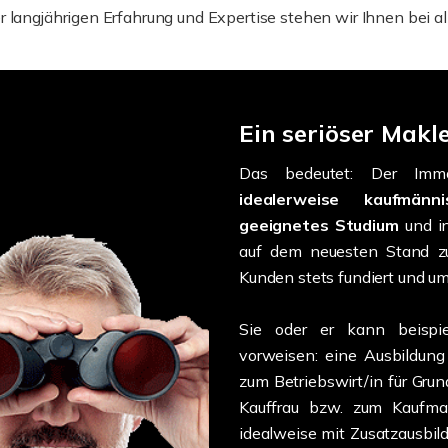
 langjährigen Erfahrung und Expertise stehen wir Ihnen bei all
Ein seriöser Makle
Das bedeutet: Der Immo
idealerweise kaufmänn
geeignetes Studium
und i
auf dem neuesten Stand zu
Kunden stets fundiert und u
Sie oder er kann beispie
vorweisen: eine Ausbildung
zum Betriebswirt/in für Gr
Kauffrau bzw. zum Kaufma
idealweise mit Zusatzausbil