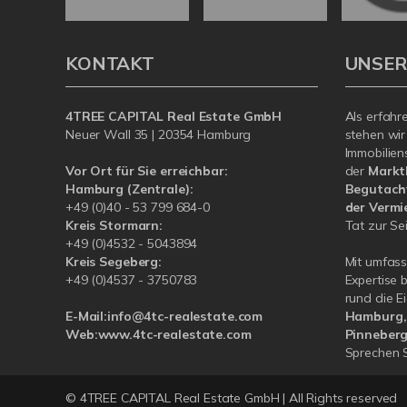
KONTAKT
UNSER
4TREE CAPITAL Real Estate GmbH
Als erfahr
Neuer Wall 35 | 20354 Hamburg
stehen wir
Immobilien
Vor Ort für Sie erreichbar:
der
Markt
Hamburg (Zentrale):
Begutacht
+49 (0)40 - 53 799 684-0
der Vermi
Kreis Stormarn:
Tat zur Sei
+49 (0)4532 - 5043894
Kreis Segeberg:
Mit umfas
+49 (0)4537 - 3750783
Expertise 
rund die 
E-Mail:
info@4tc-realestate.com
Hamburg, 
Web:
www.4tc-realestate.com
Pinneberg
Sprechen S
© 4TREE CAPITAL Real Estate GmbH | All Rights reserved