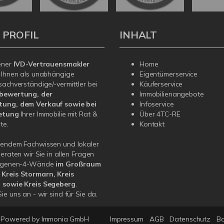
 PROFIL
INHALT
ener
IVD-Vertrauensmakler
Home
 Ihnen als unabhängige
Eigentümerservice
sachverständige/-vermittler bei
Käuferservice
bewertung, der
Immobilienangebote
ung, dem Verkauf sowie bei
Infoservice
etung
Ihrer Immobilie mit Rat &
Über 4TC-RE
te.
Kontakt
sendem Fachwissen und lokaler
beraten wir Sie in allen Fragen
Eigenen-4-Wände
im Großraum
Kreis Stormarn, Kreis
 sowie Kreis Segeberg
.
ie uns an - wir sind für Sie da.
Powered by Immonia GmbH
Impressum
AGB
Datenschutz
Ba