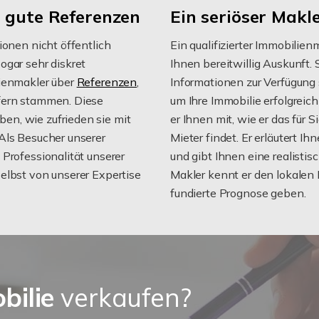
r gute Referenzen
Ein seriöser Makl
ionen nicht öffentlich
Ein qualifizierter Immobilie
ogar sehr diskret
Ihnen bereitwillig Auskunft.
lienmakler über
Referenzen
,
Informationen zur Verfügung st
fern stammen. Diese
um Ihre Immobilie erfolgreich
n, wie zufrieden sie mit
er Ihnen mit, wie er das für 
Als Besucher unserer
Mieter findet. Er erläutert I
Professionalität unserer
und gibt Ihnen eine realisti
elbst von unserer Expertise
Makler kennt er den lokalen
fundierte Prognose geben.
bilie
verkaufen?