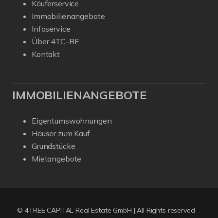
Käuferservice
Immobilienangebote
Infoservice
Über 4TC-RE
Kontakt
IMMOBILIENANGEBOTE
Eigentumswohnungen
Häuser zum Kauf
Grundstücke
Mietangebote
Kundenbewertungen und Erfahrungen zu
4Tree Capital Real Estate GmbH
SEHR GUT
%
100
Empfehlungen auf
© 4TREE CAPITAL Real Estate GmbH | All Rights reserved
ProvenExpert.com
5,00
/
4,94