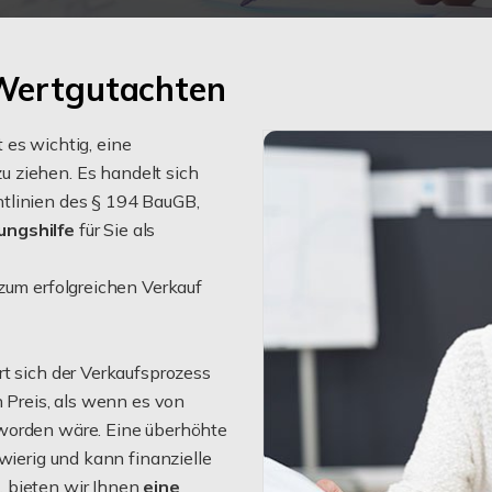
 Wertgutachten
 es wichtig, eine
zu ziehen. Es handelt sich
tlinien des § 194 BauGB,
ungshilfe
für Sie als
zum erfolgreichen Verkauf
rt sich der Verkaufsprozess
n Preis, als wenn es von
worden wäre. Eine überhöhte
wierig und kann finanzielle
 bieten wir Ihnen
eine