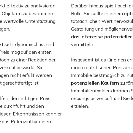
kt effektiv zu analysieren
Darüber hinaus spielt auch d
en Objekten zu bestimmen.
Rolle. Sie sollte in einem o
 wertvolle Unterstützung
tatsächlichen Wert hervorzuh
egen.
Gestaltung und möglicherw
das Interesse potenzielle
kt sehr dynamisch ist und
vermitteln.
Preis mag auf den ersten
edoch zu einer Reaktion der
Insgesamt ist es für einen e
Verkauf auswirkt. Sie
einen realistischen Preis anz
gen nicht erfüllt werden
Immobilie bestmöglich zu nu
gerechtfertigt ist.
potenziellen Käufern
zu för
Immobilienmaklers können Si
fen, den richtigen Preis
reibungslos verläuft und Sie l
e durchführt und den
erzielen.
 diesen Erkenntnissen kann er
 das Potenzial für einen