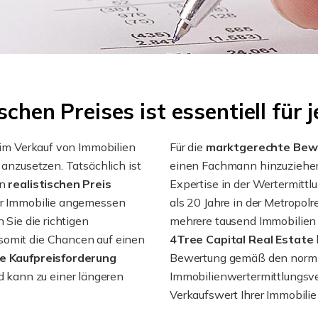
ischen Preises ist essentiell für
beim Verkauf von Immobilien
Für die
marktgerechte Bew
 anzusetzen. Tatsächlich ist
einen Fachmann hinzuziehen
en
realistischen Preis
Expertise in der Wertermittl
der Immobilie angemessen
als 20 Jahre in der Metropol
 Sie die richtigen
mehrere tausend Immobilien b
somit die Chancen auf einen
4Tree Capital Real Estate
e Kaufpreisforderung
Bewertung gemäß den normi
 kann zu einer längeren
Immobilienwertermittlungsv
Verkaufswert Ihrer Immobilie